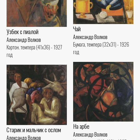
Чай
Узбек с пиалой
Александр Волков
Александр Волков
Бумага, темпера (32x31) - 1926
Картон. темпера (41x36) - 1927
год
год
На арбе
Старик и мальчик с ослом
Александр Волков
Александр Волков