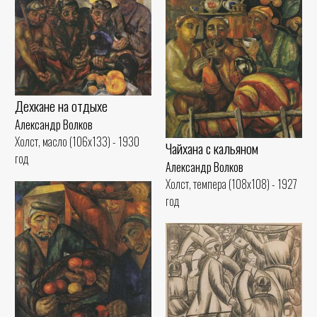
Дехкане на отдыхе
Александр Волков
Холст, масло (106x133) - 1930
Чайхана с кальяном
год
Александр Волков
Холст, темпера (108x108) - 1927
год