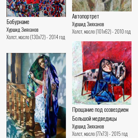
Автопортрет
Бобурнаме
Хуршид Зияханов
Хуршид Зияханов
Холст, масло (101x62) - 2010 год
Холст, масло (130x72) - 2014 год
Прощание под созвездием
Большой медведицы
Хуршид Зияханов
Холст, масло (77x73) - 2015 год