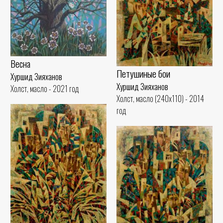
Весна
Петушиные бои
Хуршид Зияханов
Хуршид Зияханов
Холст, масло - 2021 год
Холст, масло (240x110) - 2014
год