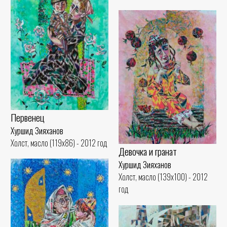
Первенец
Хуршид Зияханов
Холст, масло (119x86) - 2012 год
Девочка и гранат
Хуршид Зияханов
Холст, масло (139x100) - 2012
год