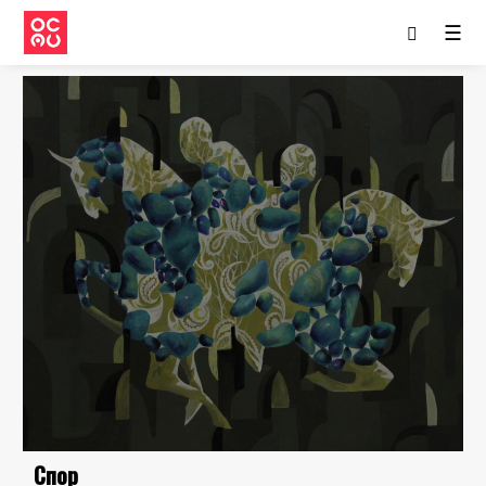
☰
Спор