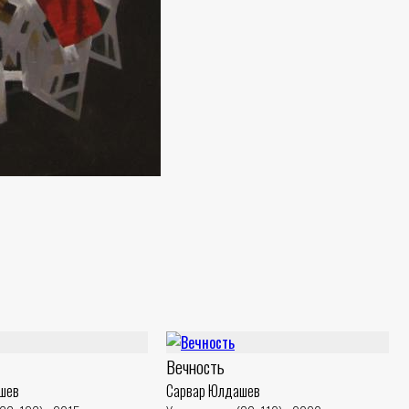
Вечность
шев
Сарвар Юлдашев