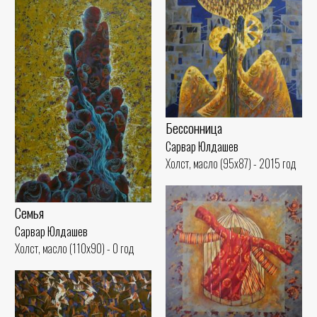
Бессонница
Сарвар Юлдашев
Холст, масло (95x87) - 2015 год
Семья
Сарвар Юлдашев
Холст, масло (110x90) - 0 год