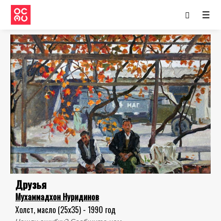
☰
Друзья
Мухаммадхон Нуридинов
Холст, масло (25x35) - 1990 год