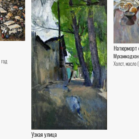
Натюрморт с
Мухаммадхон
 год
Холст, масло 
Узкая улица