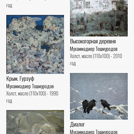
год
Высокогорная деревня
Мухаммадиер Тошмуродов
Холст, масло (110x100) - 2010
год
Крым. Гурзуф
Мухаммадиер Тошмуродов
Холст, масло (110x100) - 1990
год
Диалог
Мухаммадиер Тошмуродов