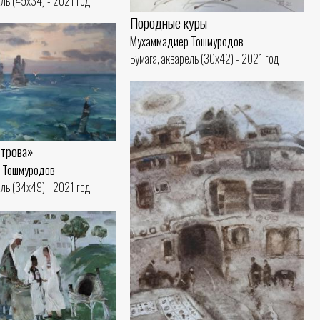
ель (49x34) - 2021 год
Породные куры
Мухаммадиер Тошмуродов
Бумага, акварель (30x42) - 2021 год
строва»
 Тошмуродов
ель (34x49) - 2021 год