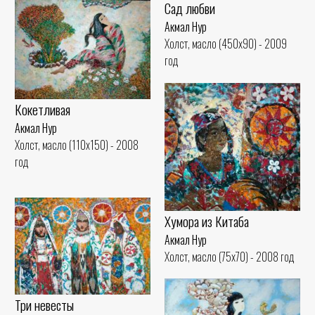
Сад любви
Акмал Нур
Холст, масло (450x90) - 2009
год
Кокетливая
Акмал Нур
Холст, масло (110x150) - 2008
год
Хумора из Китаба
Акмал Нур
Холст, масло (75x70) - 2008 год
Три невесты