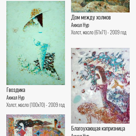
Дом между холмов
Акмал Нур
Холст, масло (61x71) - 2009 год
Гвоздика
Акмал Нур
Холст, масло (100x70) - 2009 год
Благоухающая капризница
Акмал Нур