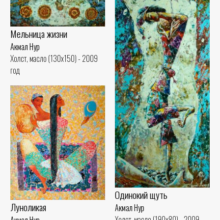
Мельница жизни
Акмал Нур
Холст, масло (130x150) - 2009
год
Одинокий щуть
Луноликая
Акмал Нур
Холст, масло (190x80) - 2009