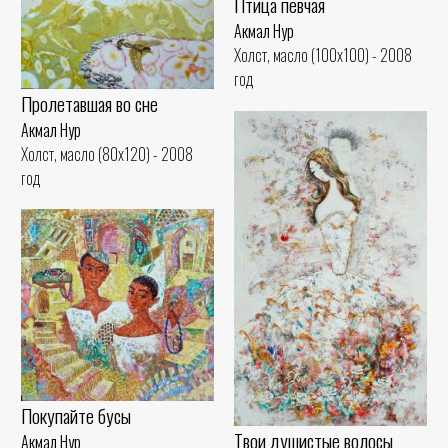
Птица певчая
Акмал Нур
Холст, масло (100x100) - 2008
год
Пролетавшая во сне
Акмал Нур
Холст, масло (80x120) - 2008
год
Покупайте бусы
Твои душистые волосы
Акмал Нур