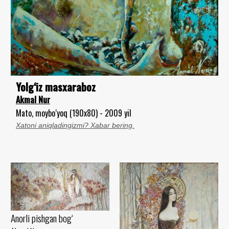
Yolg‘iz masxaraboz
Akmal Nur
Mato, moybo‘yoq (190x80) - 2009 yil
Xatoni aniqladingizmi? Xabar bering.
Anorli pishgan bog‘