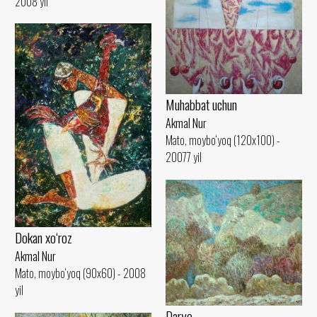
2008 yil
Muhabbat uchun
Akmal Nur
Mato, moybo‘yoq (120x100) -
20077 yil
Dokan xo‘roz
Akmal Nur
Mato, moybo‘yoq (90x60) - 2008
yil
Daryo