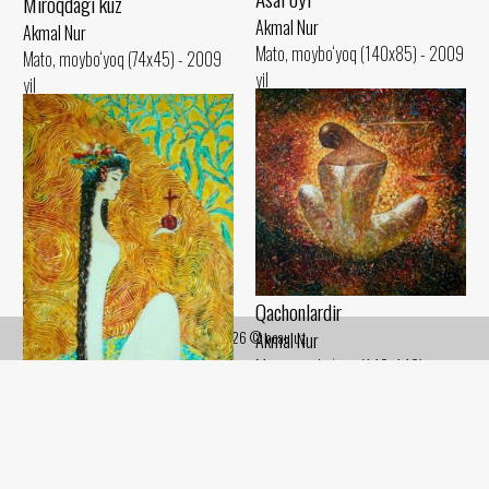
Miroqdagi kuz
Akmal Nur
Akmal Nur
Mato, moybo‘yoq (140x85) - 2009
Mato, moybo‘yoq (74x45) - 2009
yil
yil
Qachonlardir
2019-2026 © ocau.uz
Akmal Nur
Mato, moybo‘yoq (140x140) -
2009 yil