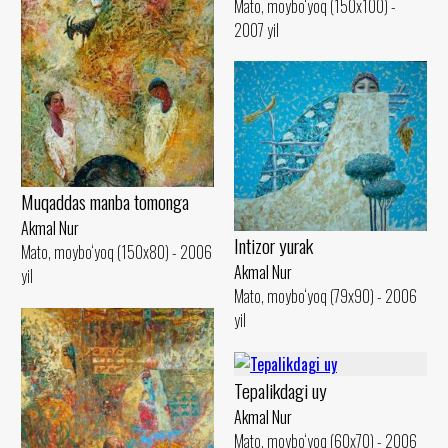
Mato, moybo‘yoq (150x100) -
2007 yil
Muqaddas manba tomonga
Akmal Nur
Intizor yurak
Mato, moybo‘yoq (150x80) - 2006
Akmal Nur
yil
Mato, moybo‘yoq (79x90) - 2006
yil
Tepalikdagi uy
Akmal Nur
Mato, moybo‘yoq (60x70) - 2006