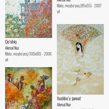
Mato, moybo‘yoq (85x55) - 2007
yil
Qo‘shiq
Akmal Nur
Mato, moybo‘yoq (100x80) - 2006
yil
Xushbo’y jannat
Akmal Nur