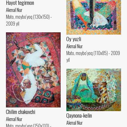
Hayot tegirmon
Akmal Nur
Mato, moybo‘yoq (130x150) -
2009 yil
Oy yuzli
Akmal Nur
Mato, moybo‘yoq (110x85) - 2009
yil
Сhilim chakuvchi
Qaynona-kelin
Akmal Nur
Akmal Nur
Mato, moybo‘yoq (150x110) -