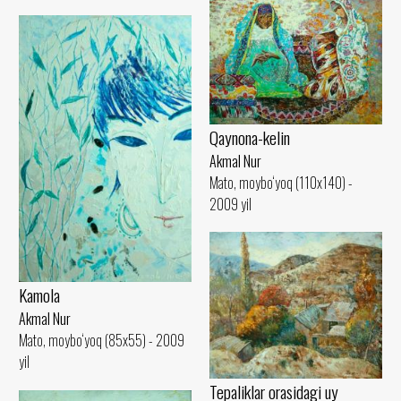
Qaynona-kelin
Akmal Nur
Mato, moybo‘yoq (110x140) -
2009 yil
Kamola
Akmal Nur
Mato, moybo‘yoq (85x55) - 2009
yil
Tepaliklar orasidagi uy