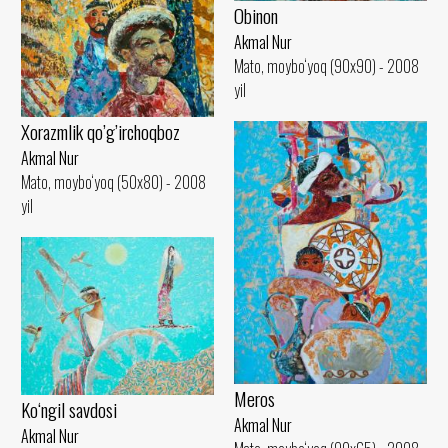
Obinon
Akmal Nur
Mato, moybo‘yoq (90x90) - 2008
yil
Xorazmlik qo’g’irchoqboz
Akmal Nur
Mato, moybo‘yoq (50x80) - 2008
yil
Meros
Ko‘ngil savdosi
Akmal Nur
Akmal Nur