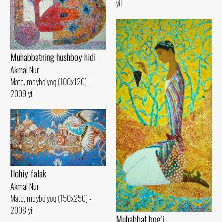
yil
Muhabbatning hushboy hidi
Akmal Nur
Mato, moybo‘yoq (100x120) -
2009 yil
Ilohiy falak
Akmal Nur
Mato, moybo‘yoq (150x250) -
2008 yil
Muhabbat bog’i