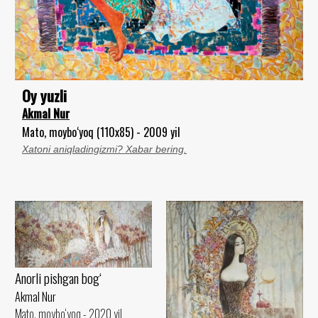
Oy yuzli
Akmal Nur
Mato, moybo‘yoq (110x85) - 2009 yil
Xatoni aniqladingizmi? Xabar bering.
Anorli pishgan bog‘
Akmal Nur
Mato, moybo‘yoq - 2020 yil