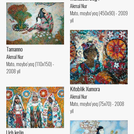
Akmal Nur
Mato, moybo‘yoq (450x90) - 2009
yil
Tamanno
Akmal Nur
Mato, moybo‘yoq (110x150) -
2008 yil
Kitoblik Xumora
Akmal Nur
Mato, moybo‘yoq (75x70) - 2008
yil
Uch kelin