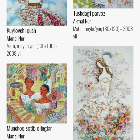
Tushdagi parvoz
Akmal Nur
Mato, moybo‘yoq (80x120) - 2008
Kuylovchi qush
yil
Akmal Nur
Mato, moybo‘yoq (100x100) -
2008 yil
Munchoq sotib olinglar
Akmal Nur