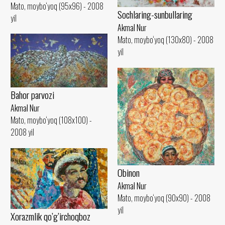
Mato, moybo‘yoq (95x96) - 2008
Sochlaring-sunbullaring
yil
Akmal Nur
Mato, moybo‘yoq (130x80) - 2008
yil
Bahor parvozi
Akmal Nur
Mato, moybo‘yoq (108x100) -
2008 yil
Obinon
Akmal Nur
Mato, moybo‘yoq (90x90) - 2008
yil
Xorazmlik qo’g’irchoqboz