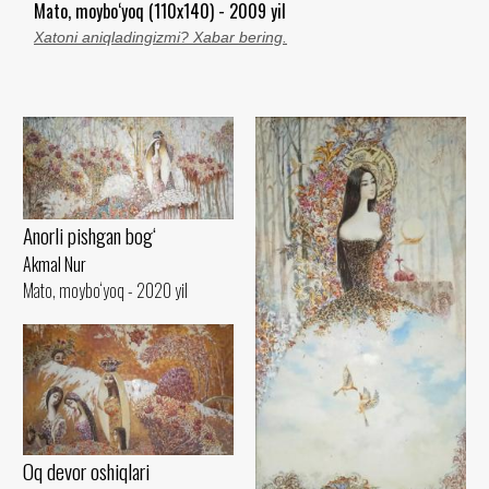
Mato, moybo‘yoq (110x140) - 2009 yil
Xatoni aniqladingizmi? Xabar bering.
Anorli pishgan bog‘
Akmal Nur
Mato, moybo‘yoq - 2020 yil
Oq devor oshiqlari