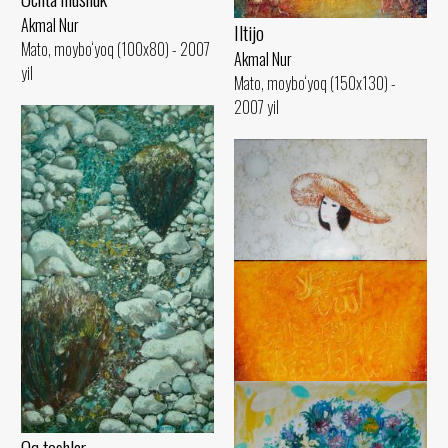
Akmal Nur
Iltijo
Mato, moybo‘yoq (100x80) - 2007
Akmal Nur
yil
Mato, moybo‘yoq (150x130) -
2007 yil
Momaqaymoq
Akmal Nur
Mato, moybo‘yoq (110x100) - 2007
Oq toshlar