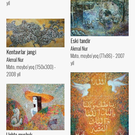
yil
Eski tandir
Akmal Nur
Kentavrlar jangi
Mato, moybo‘yoq (77x86) - 2007
Akmal Nur
yil
Mato, moybo‘yoq (150x300) -
2008 yil
Uchta mushuk