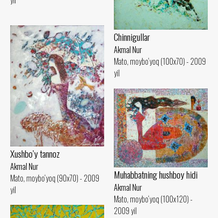
Chinnigullar
Akmal Nur
Mato, moybo‘yoq (100x70) - 2009
yil
Xushbo’y tannoz
Akmal Nur
Muhabbatning hushboy hidi
Mato, moybo‘yoq (90x70) - 2009
Akmal Nur
yil
Mato, moybo‘yoq (100x120) -
2009 yil