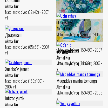
yil
Akmal Nur
Mato, moybo‘yoq (72x42) - 2007
yil
Uchrashuv
Akmal Nur
Доиракаш
Mato, moybo‘yoq (35x55) - 2007
Iltijo
yil
Akmal Nur
Akmal Nur
Mato, moybo‘yoq (85x55) - 2007
Mato, moybo‘yoq (150x80) - 2007
Yozgi guldasta
Qo‘shiq
yil
yil
Akmal Nur
Akmal Nur
Mato, moybo‘yoq (90x60) - 2007
Mato, moybo‘yoq (100x80) - 2006
Xushbo’y jannat
yil
yil
Akmal Nur
Muqaddas manba tomonga
Mato, moybo‘yoq (150x100) -
2007 yil
Akmal Nur
Mato, moybo‘yoq (150x80) - 2006
Intizor yurak
yil
Akmal Nur