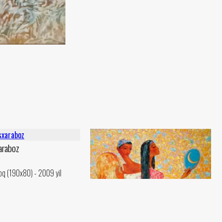
araboz
oq (190x80) - 2009 yil