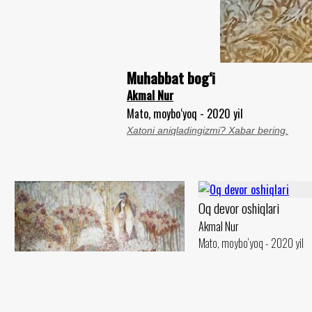
Muhabbat bog‘i
Akmal Nur
Mato, moybo‘yoq - 2020 yil
Xatoni aniqladingizmi? Xabar bering.
Oq devor oshiqlari
Akmal Nur
Mato, moybo‘yoq - 2020 yil
Anorli pishgan bog‘
Akmal Nur
Mato, moybo‘yoq - 2020 yil