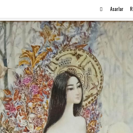
Asarlar
R