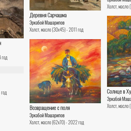
Холст, масло 
Деревня Сарчашма
Эркабой Машарипов
Холст, масло (30x45) - 2011 год
н
4 год
Солнце в Х
 год
Эркабой Маш
Холст, масло 
Возвращение с поля
Эркабой Машарипов
Холст, масло (62x70) - 2022 год