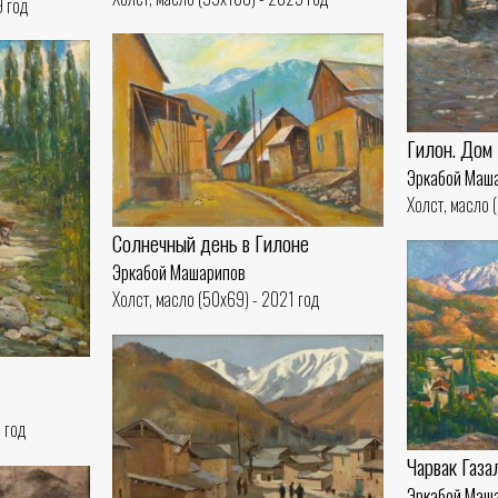
9 год
Гилон. Дом
Эркабой Маш
Холст, масло 
Солнечный день в Гилоне
Эркабой Машарипов
Холст, масло (50x69) - 2021 год
 год
Чарвак Газа
Эркабой Маш