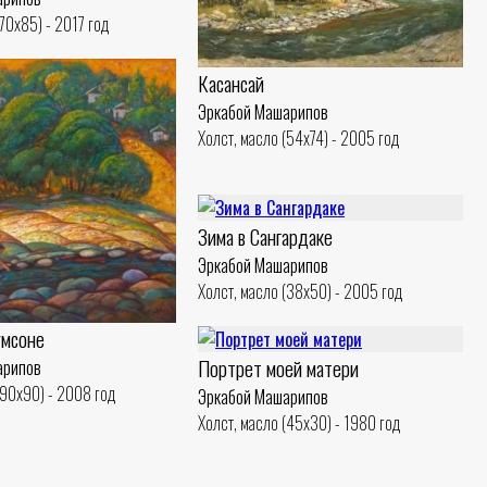
(70x85) - 2017 год
Касансай
Эркабой Машарипов
Холст, масло (54x74) - 2005 год
Зима в Сангардакe
Эркабой Машарипов
Холст, масло (38x50) - 2005 год
умсоне
Портрет моей матери
арипов
(90x90) - 2008 год
Эркабой Машарипов
Холст, масло (45x30) - 1980 год