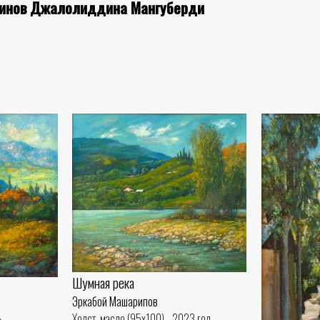
воинов Джалолиддина Мангуберди
Шумная река
Эркабой Машарипов
Холст, масло (95x100) - 2023 год