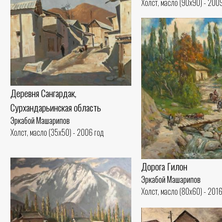
Холст, масло (90x90) - 200
Деревня Сангардaк,
Сурхандарьинская область
Эркабой Машарипов
Холст, масло (35x50) - 2006 год
Дорога Гилон
Эркабой Машарипов
Холст, масло (80x60) - 2016