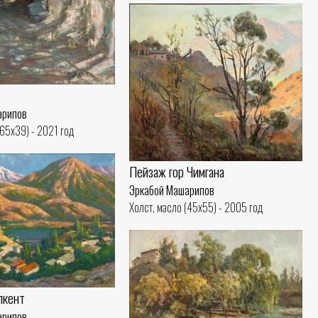
арипов
(65x39) - 2021 год
Пейзаж гор Чимгана
Эркабой Машарипов
Холст, масло (45x55) - 2005 год
лкент
арипов