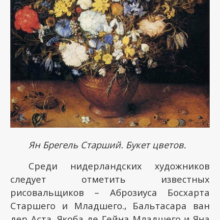
Ян Брегель Старший. Букет цветов.
Среди нидерландских художников
следует отметить известных
рисовальщиков – Аброзиуса Босхарта
Старшего и Младшего., Бальтасара ван
дер Аста, Якоба де Гейна Младшего и Яна