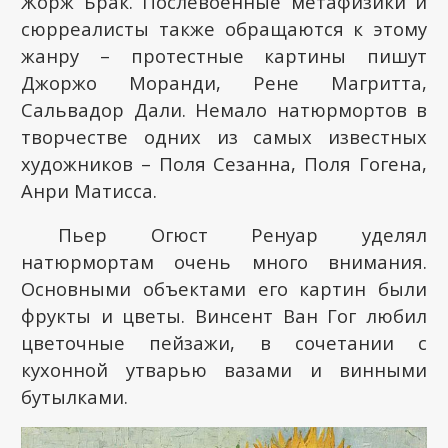
Жорж Брак. Послевоенные метафизики и
сюрреалисты также обращаются к этому
жанру – протестные картины пишут
Джоржо Моранди, Рене Магритта,
Сальвадор Дали. Немало натюрмортов в
творчестве одних из самых известных
художников – Поля Сезанна, Поля Гогена,
Анри Матисса.
Пьер Огюст Ренуар уделял
натюрмортам очень много внимания.
Основными объектами его картин были
фрукты и цветы. Винсент Ван Гог любил
цветочные пейзажи, в сочетании с
кухонной утварью вазами и винными
бутылками.