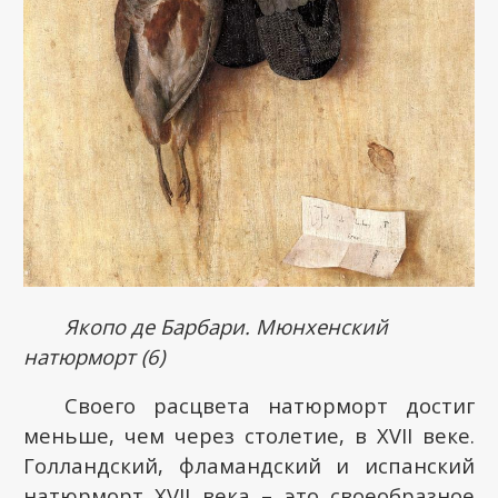
Якопо де Барбари. Мюнхенский
натюрморт (6)
Своего расцвета натюрморт достиг
меньше, чем через столетие, в
XVII
веке.
Голландский, фламандский и испанский
натюрморт
XVII
века – это своеобразное