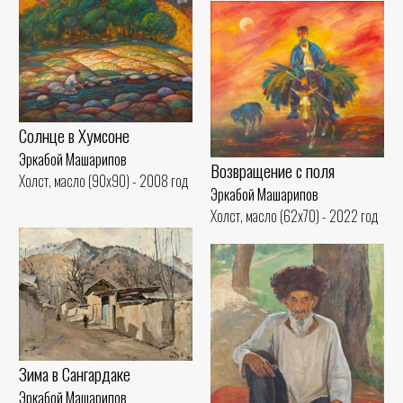
Солнце в Хумсоне
Эркабой Машарипов
Возвращение с поля
Холст, масло (90x90) - 2008 год
Эркабой Машарипов
Холст, масло (62x70) - 2022 год
Зима в Сангардакe
Эркабой Машарипов