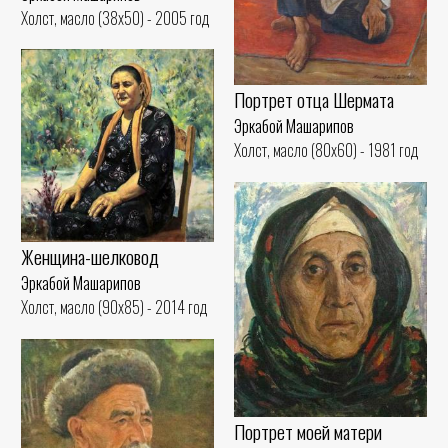
Холст, масло (38x50) - 2005 год
Портрет отца Шермата
Эркабой Машарипов
Холст, масло (80x60) - 1981 год
Женщина-шелковод
Эркабой Машарипов
Холст, масло (90x85) - 2014 год
Портрет моей матери