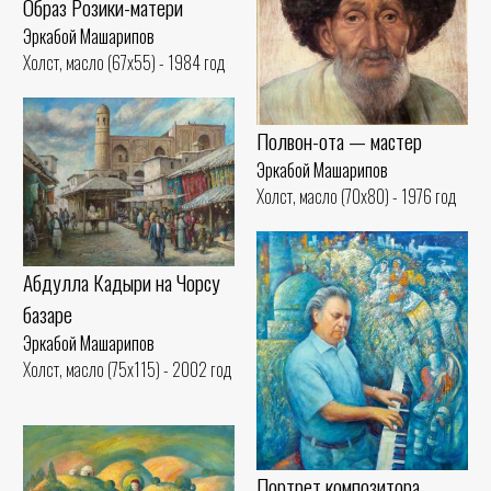
Образ Розики-матери
Эркабой Машарипов
Холст, масло (67x55) - 1984 год
Полвон-ота — мастер
Эркабой Машарипов
Холст, масло (70x80) - 1976 год
Абдулла Кадыри на Чорсу
базаре
Эркабой Машарипов
Холст, масло (75x115) - 2002 год
Портрет композитора