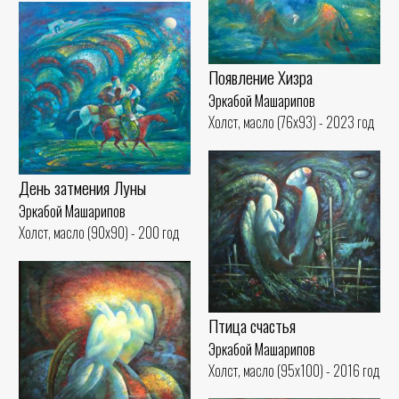
Появление Хизра
Эркабой Машарипов
Холст, масло (76x93) - 2023 год
День затмения Луны
Эркабой Машарипов
Холст, масло (90x90) - 200 год
Птица счастья
Эркабой Машарипов
Холст, масло (95x100) - 2016 год