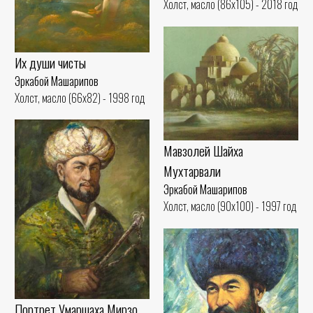
Холст, масло (86x105) - 2018 год
Их души чисты
Эркабой Машарипов
Холст, масло (66x82) - 1998 год
Мавзолей Шайха
Мухтарвали
Эркабой Машарипов
Холст, масло (90x100) - 1997 год
Портрет Умаршаха Мирзо