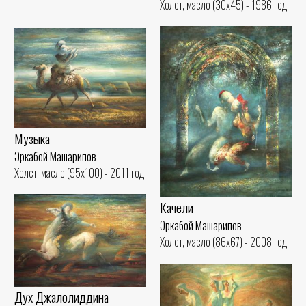
Холст, масло (30x45) - 1986 год
Музыка
Эркабой Машарипов
Холст, масло (95x100) - 2011 год
Качели
Эркабой Машарипов
Холст, масло (86x67) - 2008 год
Дух Джалолиддина