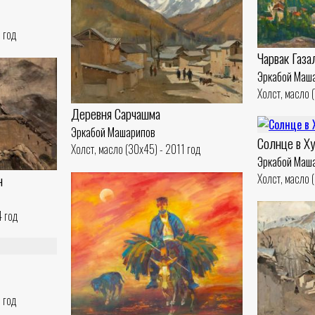
 год
Чарвак Газа
Эркабой Маш
Холст, масло 
Деревня Сарчашма
Эркабой Машарипов
Солнце в Х
Холст, масло (30x45) - 2011 год
Эркабой Маш
н
Холст, масло 
4 год
 год