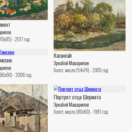
лкент
арипов
(70x85) - 2017 год
Касансай
умсоне
Эркабой Машарипов
арипов
Холст, масло (54x74) - 2005 год
(90x90) - 2008 год
Портрет отца Шермата
Эркабой Машарипов
Холст, масло (80x60) - 1981 год