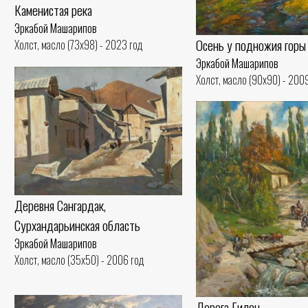
Каменистая река
Эркабой Машарипов
Осень у подножия горы
Холст, масло (73x98) - 2023 год
Эркабой Машарипов
Холст, масло (90x90) - 200
Деревня Сангардaк,
Сурхандарьинская область
Эркабой Машарипов
Холст, масло (35x50) - 2006 год
Дорога Гилон