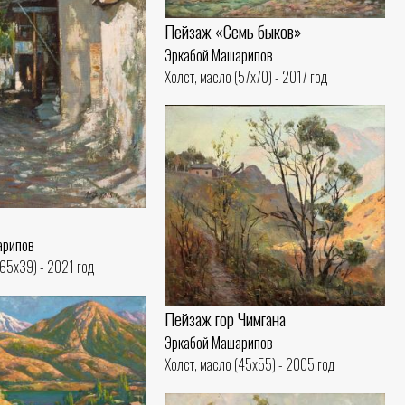
Пейзаж «Семь быков»
Эркабой Машарипов
Холст, масло (57x70) - 2017 год
арипов
(65x39) - 2021 год
Пейзаж гор Чимгана
Эркабой Машарипов
Холст, масло (45x55) - 2005 год