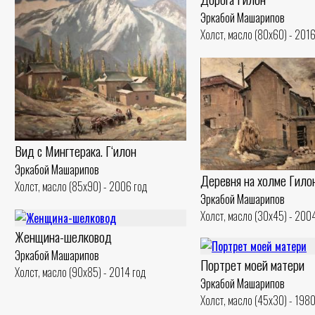
Эркабой Машарипов
Холст, масло (80x60) - 2016
Вид с Мингтерака. Гʻилон
Эркабой Машарипов
Деревня на холме Гило
Холст, масло (85x90) - 2006 год
Эркабой Машарипов
Холст, масло (30x45) - 200
Женщина-шелковод
Эркабой Машарипов
Портрет моей матери
Холст, масло (90x85) - 2014 год
Эркабой Машарипов
Холст, масло (45x30) - 1980