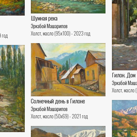
Шумная река
Эркабой Машарипов
Холст, масло (95x100) - 2023 год
9 год
Гилон. Дом
Эркабой Маш
Холст, масло 
Солнечный день в Гилоне
Эркабой Машарипов
Холст, масло (50x69) - 2021 год