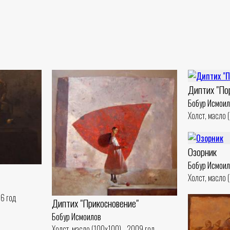
Диптих "По
Бобур Исмои
Холст, масло 
Озорник
Бобур Исмои
Холст, масло 
06 год
Диптих "Прикосновение"
Бобур Исмоилов
Холст, масло (100x100) - 2009 год