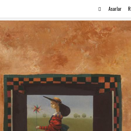
Asarlar
R