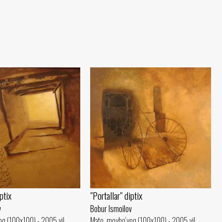
ptix
"Portallar" diptix
v
Bobur Ismoilov
oq (100x100) - 2005 yil
Mato, moybo‘yoq (100x100) - 2005 yil