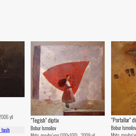
2006 yil
"Portallar" di
"Tegish" diptix
Bobur Ismoilo
Bobur Ismoilov
Mato, moybo‘y
Mato, moybo‘yoq (100x100) - 2009 yil