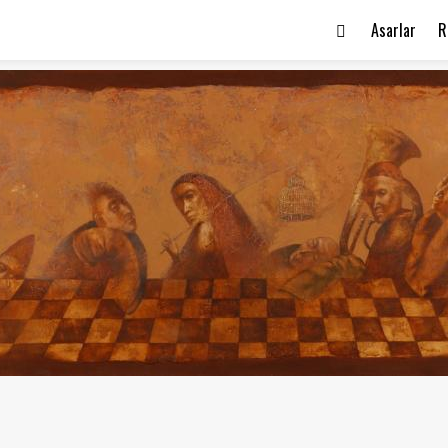
Asarlar
R