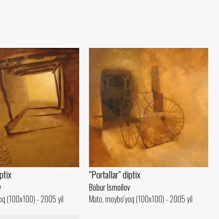
ptix
"Portallar" diptix
v
Bobur Ismoilov
oq (100x100) - 2005 yil
Mato, moybo‘yoq (100x100) - 2005 yil