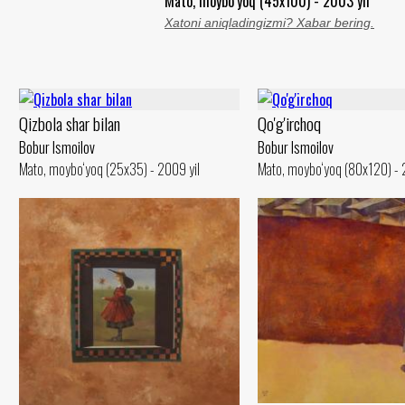
Mato, moybo‘yoq (45x100) - 2003 yil
Xatoni aniqladingizmi? Xabar bering.
Qizbola shar bilan
Qo'g'irchoq
Bobur Ismoilov
Bobur Ismoilov
Mato, moybo‘yoq (25x35) - 2009 yil
Mato, moybo‘yoq (80x120) - 