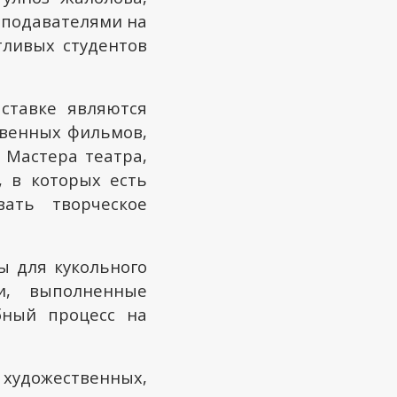
реподавателями на
ливых студентов
ставке являются
твенных фильмов,
 Мастера театра,
, в которых есть
вать творческое
ы для кукольного
и, выполненные
бный процесс на
удожественных,