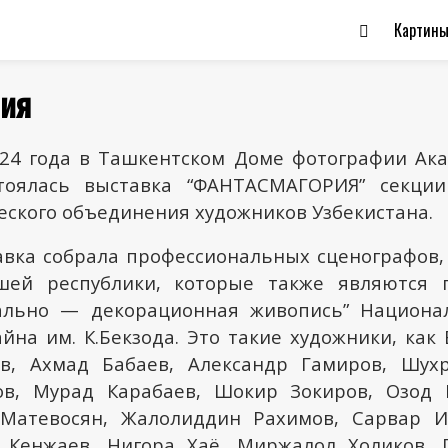
Картин
рия
024 года в Ташкентском Доме фотографии Ак
стоялась выставка “ФАНТАСМАГОРИЯ” секции
еского объединения художников Узбекистана.
авка собрала профессиональных сценографов,
ей республики, которые также являются 
ально — декорационная живопись” Национал
йна им. К.Бекзода. Это такие художники, как
в, Ахмад Бабаев, Александр Гамиров, Шухр
в, Мурад Карабаев, Шокир Зокиров, Озод 
 Матевосян, Жалолиддин Рахимов, Сарвар И
 Кенжаев, Нигора Хаё, Миржалол Холиков, 