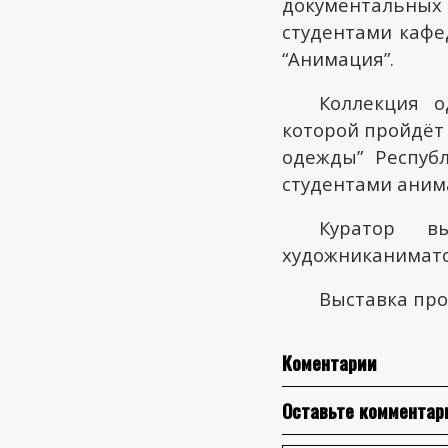
документальных
студентами кафе
“Анимация”.
Коллекция 
которой пройдёт
одежды” Респуб
студентами аним
Куратор в
художниканимато
Выставка прод
Коментарии
Оставьте комментар