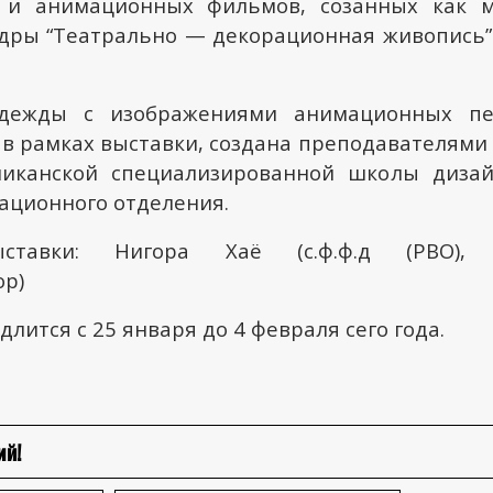
 и анимационных фильмов, созанных как м
дры “Театрально — декорационная живопись
одежды с изображениями анимационных пе
 в рамках выставки, создана преподавателями
ликанской специализированной школы дизай
ационного отделения.
ыставки: Нигора Хаё (с.ф.ф.д (РВО),
р)
лится с 25 января до 4 февраля сего года.
ий!