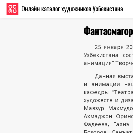
Онлайн каталог художников Узбекистана
Фантасмаго
25 января 2
Узбекистана со
анимация” Творч
Данная выст
и анимации наш
кафедры “Театр
художеств и диза
Мавзур Махмудо
Ахмаджон Орино
Фадеева, Гаянэ
Бозоров, Санъат