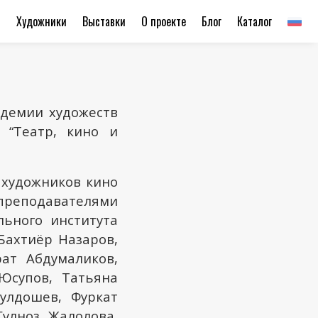
ы
Художники
Выставки
О проекте
Блог
Каталог
адемии художеств
 “Театр, кино и
 художников кино
преподавателями
ьного института
 Бахтиёр Назаров,
ат Абдумаликов,
Юсупов, Татьяна
улдошев, Фуркат
Гулноз Жалолова,