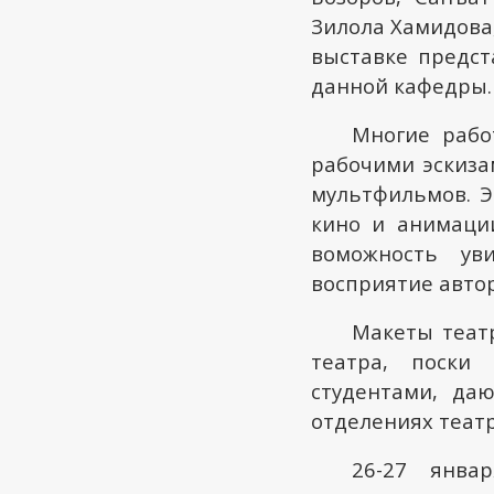
Зилола Хамидова,
выставке предс
данной кафедры.
Многие рабо
рабочими эскиза
мультфильмов. Э
кино и анимации
воможность уви
восприятие автор
Макеты теат
театра, поски
студентами, да
отделениях театр
26-27 янва