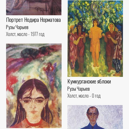
Портрет Нодира Норматова
Рузы Чарыев
Холст, масло - 1977 год
Кумкурганские яблоки
Рузы Чарыев
Холст, масло - 0 год