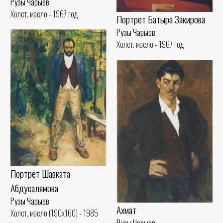
Рузы Чарыев
Холст, масло - 1967 год
Портрет Батыра Закирова
Рузы Чарыев
Холст, масло - 1967 год
Портрет Шавката
Абдусалямова
Рузы Чарыев
Ахмат
Холст, масло (190x160) - 1985