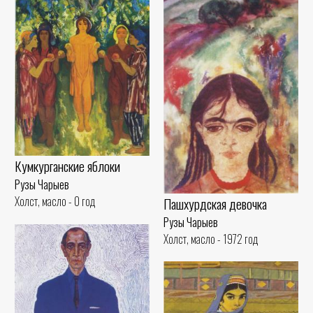
Кумкурганские яблоки
Рузы Чарыев
Холст, масло - 0 год
Пашхурдская девочка
Рузы Чарыев
Холст, масло - 1972 год