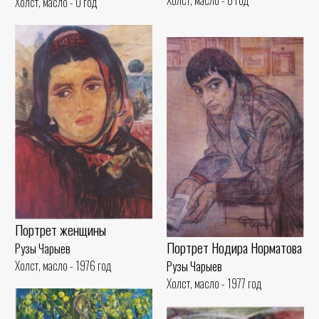
Холст, масло - 0 год
Холст, масло - 0 год
Портрет женщины
Портрет Нодира Норматова
Рузы Чарыев
Холст, масло - 1976 год
Рузы Чарыев
Холст, масло - 1977 год