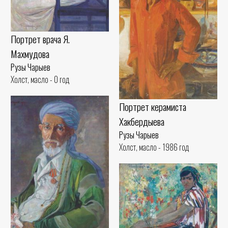
Портрет врача Я.
Махмудова
Рузы Чарыев
Холст, масло - 0 год
Портрет керамиста
Хакбердыева
Рузы Чарыев
Холст, масло - 1986 год