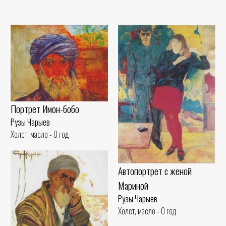
Портрет Имон-бобо
Рузы Чарыев
Холст, масло - 0 год
Автопортрет с женой
Мариной
Рузы Чарыев
Холст, масло - 0 год