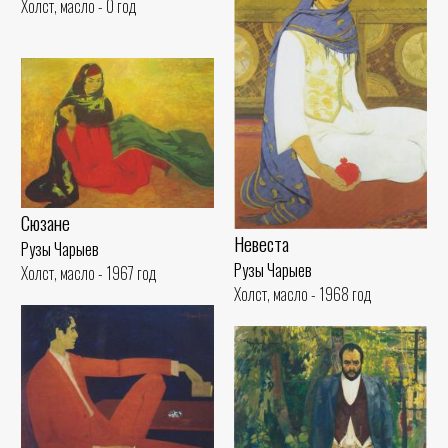
Холст, масло - 0 год
Сюзане
Невеста
Рузы Чарыев
Рузы Чарыев
Холст, масло - 1967 год
Холст, масло - 1968 год