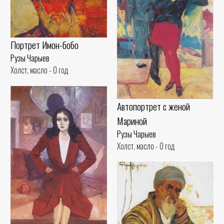
Портрет Имон-бобо
Рузы Чарыев
Холст, масло - 0 год
Автопортрет с женой
Мариной
Рузы Чарыев
Холст, масло - 0 год