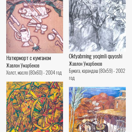
Oktyabrning yoqimli quyoshi
Натюрморт с кумганом
Жавлон Умарбеков
Жавлон Умарбеков
Бумага, карандаш (80x59) - 2002
Холст, масло (80x60) - 2004 год
год