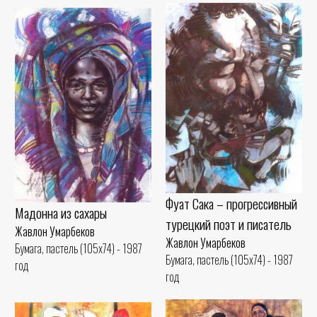
Фуат Сака – прогрессивный
Мадонна из сахары
турецкий поэт и писатель
Жавлон Умарбеков
Жавлон Умарбеков
Бумага, пастель (105x74) - 1987
Бумага, пастель (105x74) - 1987
год
год