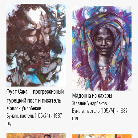
Фуат Сака – прогрессивный
Мадонна из сахары
турецкий поэт и писатель
Жавлон Умарбеков
Жавлон Умарбеков
Бумага, пастель (105x74) - 1987
Бумага, пастель (105x74) - 1987
год
год