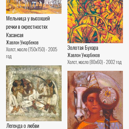
Мельница у высохшей
речки в окрестностях
Касансая
Жавлон Умарбеков
Золотая Бухара
Холст, масло (150x150) - 2005
Жавлон Умарбеков
год
Холст, масло (80x60) - 2002 год
Легенда о любви