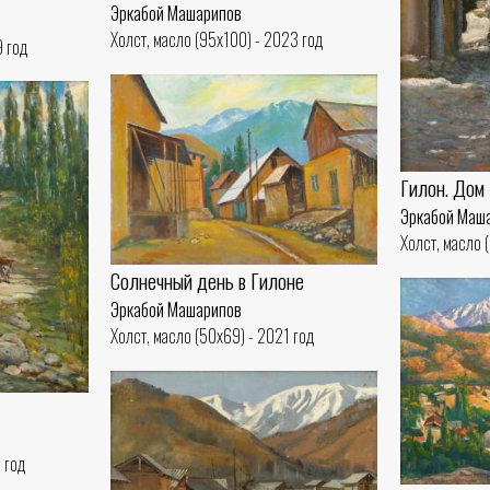
Эркабой Машарипов
Холст, масло (95x100) - 2023 год
9 год
Гилон. Дом
Эркабой Маш
Холст, масло 
Солнечный день в Гилоне
Эркабой Машарипов
Холст, масло (50x69) - 2021 год
 год