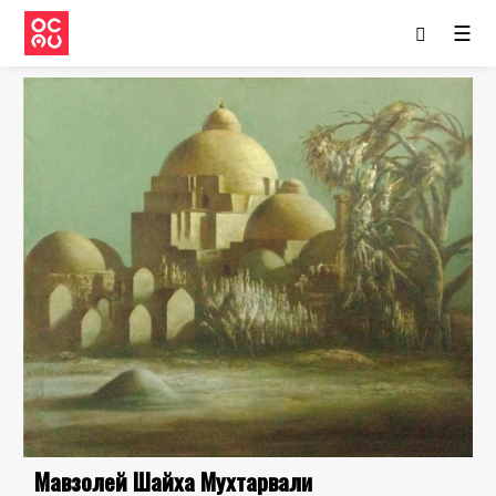
☰
Мавзолей Шайха Мухтарвали