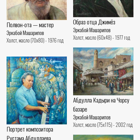
Образ отца Джимёз
Полвон-ота — мастер
Эркабой Машарипов
Эркабой Машарипов
Холст, масло (60x48) - 1977 год
Холст, масло (70x80) - 1976 год
Абдулла Кадыри на Чорсу
базаре
Эркабой Машарипов
Холст, масло (75x115) - 2002 год
Портрет композитора
Рустама Абдуллаева