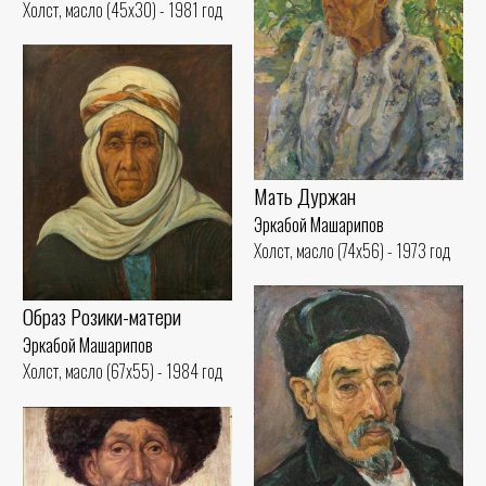
Холст, масло (45x30) - 1981 год
Мать Дуржан
Эркабой Машарипов
Холст, масло (74x56) - 1973 год
Образ Розики-матери
Эркабой Машарипов
Холст, масло (67x55) - 1984 год