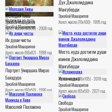
Дух Джалолиддина
Мангуберди
Мелодия Хивы
Эркабой Машарипов
Надежда на путь
Холст, масло (70x100) - 1995 год
Эркабой Машарипов
Эркабой Машарипов
Холст, масло (80x90) - 2008 год
Холст, масло (91x130) - 1991 год
Их души чисты
Эркабой Машарипов
Место, куда достигли души
Холст, масло (66x82) - 1998 год
воинов Джалолиддина
Мангуберди
Портрет Умаршаха Мирзо
Эркабой Машарипов
Бахадура
Исламходжа
Холст, масло (86x105) - 2018 год
Эркабой Машарипов
Эркабой Машарипов
Холст, масло (60x50) - 1996 год
Холст, масло (65x50) - 2021 год
Свобода
Мавзолей Пахлавона
Эркабой Машарипов