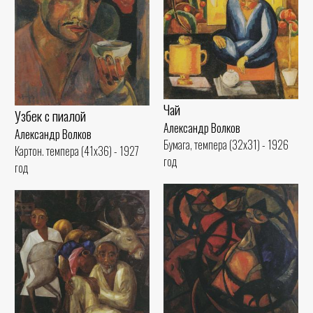
Чай
Узбек с пиалой
Александр Волков
Александр Волков
Бумага, темпера (32x31) - 1926
Картон. темпера (41x36) - 1927
год
год