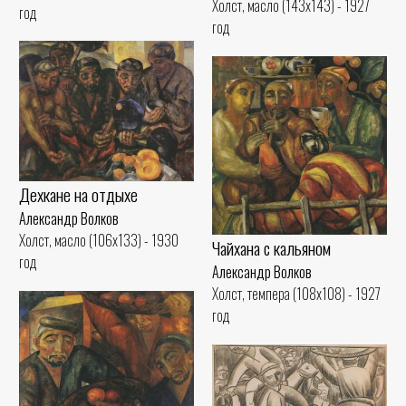
Холст, масло (143x143) - 1927
год
год
Дехкане на отдыхе
Александр Волков
Холст, масло (106x133) - 1930
Чайхана с кальяном
год
Александр Волков
Холст, темпера (108x108) - 1927
год