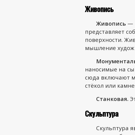
Живопись
Живопись
— 
представляет со
поверхности. Жи
мышление художн
Монументаль
наносимые на сы
сюда включают м
стёкол или камне
Станковая.
Эт
Скульптура
Скульптура я