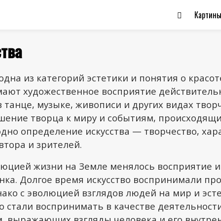
Картин
тва
дна из категорий эстетики и понятия о красот
мают художественное восприятие действитель
танце, музыке, живописи и других видах творч
ение творца к миру и событиям, происходящим
одно определение искусства — творчество, ха
тора и зрителей.
люцией жизни на Земле менялось восприятие и
нка. Долгое время искусство воспринимали про
ако с эволюцией взглядов людей на мир и эст
о стали воспринимать в качестве деятельност
м, выражающих взгляды человека и его внутре