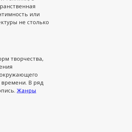
транственная
нтимность или
ктуры не столько
орм творчества,
ения
 окружающего
 времени. В ряд
опись.
Жанры