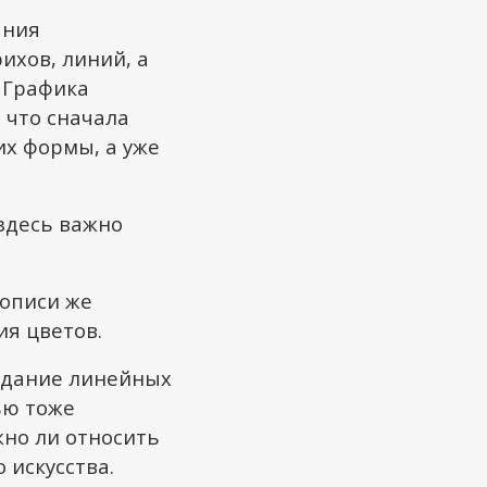
ания
хов, линий, а
 Графика
 что сначала
их формы, а уже
здесь важно
вописи же
ия цветов.
оздание линейных
ью тоже
жно ли относить
 искусства.