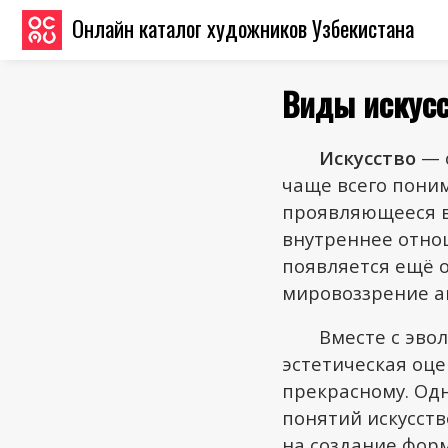
Онлайн каталог художников Узбекистана
Виды искусс
Искусство
— о
чаще всего пони
проявляющееся в 
внутреннее отнош
появляется ещё 
мировоззрение ав
Вместе с эво
эстетическая оце
прекрасному. Одн
понятий искусств
на создание фор