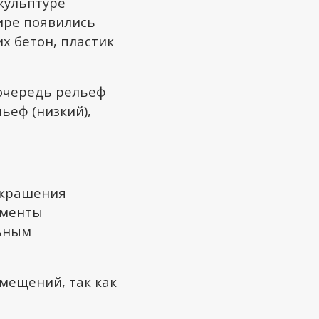
скульптуре
ире появились
х бетон, пластик
 очередь рельеф
ьеф (низкий),
украшения
ументы
льным
мещений, так как