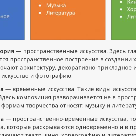
гория
— пространственные искусства. Здесь г
тся пространственное построение в создании 
ючают архитектуру, декоративно-прикладное и
 искусство и фотографию.
па
— временные искусства. Такие виды искусст
десь композиция разворачивается не в простр
 формам творчества относят: музыку и литерат
па
— пространственно-временные искусства, то
а, которые раскрываются одновременно и в пр
лючают театр, кино, хореографию и литератур