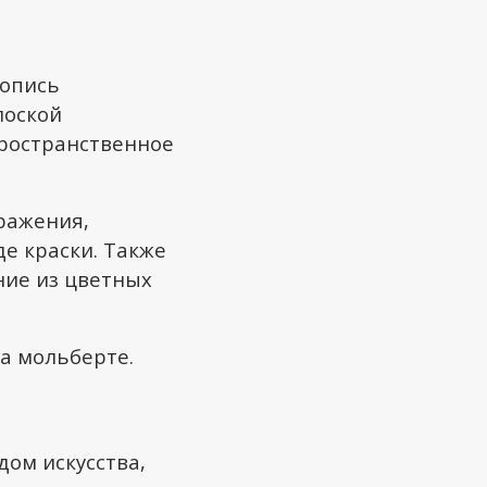
вопись
лоской
пространственное
бражения,
е краски. Также
ние из цветных
а мольберте.
ом искусства,