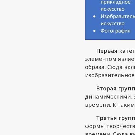
Первая кате
элементом являе
образа. Сюда вкл
изобразительное
Вторая груп
динамическими. З
времени. К таким
Третья груп
формы творчеств
времени. Сюда вк