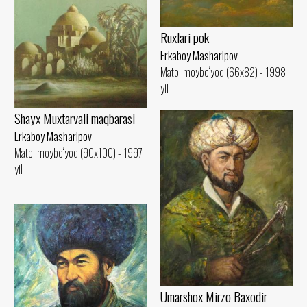
Ruxlari pok
Erkaboy Masharipov
Mato, moybo‘yoq (66x82) - 1998
yil
Shayx Muxtarvali maqbarasi
Erkaboy Masharipov
Mato, moybo‘yoq (90x100) - 1997
yil
Umarshox Mirzo Baxodir