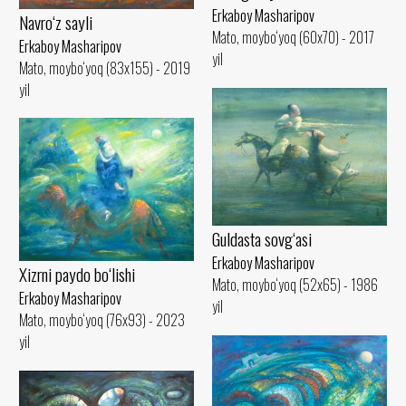
Erkaboy Masharipov
Navro‘z sayli
Mato, moybo‘yoq (60x70) - 2017
Erkaboy Masharipov
yil
Mato, moybo‘yoq (83x155) - 2019
yil
Guldasta sovg‘asi
Erkaboy Masharipov
Xizrni paydo bo‘lishi
Mato, moybo‘yoq (52x65) - 1986
Erkaboy Masharipov
yil
Mato, moybo‘yoq (76x93) - 2023
yil