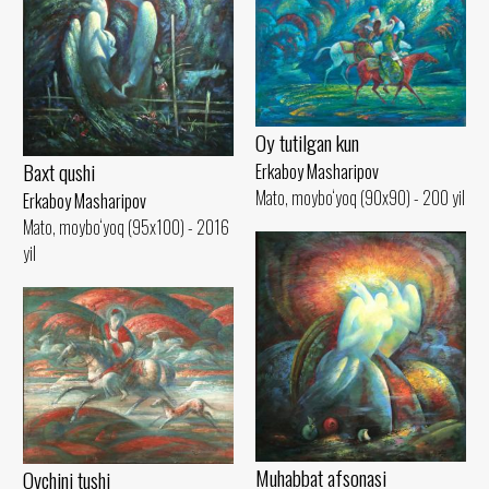
Oy tutilgan kun
Baxt qushi
Erkaboy Masharipov
Mato, moybo‘yoq (90x90) - 200 yil
Erkaboy Masharipov
Mato, moybo‘yoq (95x100) - 2016
yil
Muhabbat afsonasi
Ovchini tushi