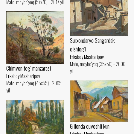
Mato, moybo‘yoq (57x70) - 2017 yil
Surxondaryo Sangardak
qishlog‘i
Erkaboy Masharipov
Mato, moybo‘yoq (35x50) - 2006
Chimyon tog‘ manzarasi
yil
Erkaboy Masharipov
Mato, moybo‘yoq (45x55) - 2005
yil
G‘ilonda quyoshli kun