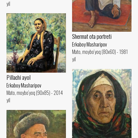
yil
Shermat ota portreti
Erkaboy Masharipov
Mato, moybo‘yoq (80x60) - 1981
yil
Pillachi ayol
Erkaboy Masharipov
Mato, moybo‘yoq (90x85) - 2014
yil