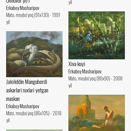
Umidvor yo‘l
yil
Erkaboy Masharipov
Mato, moybo‘yoq (91x130) - 1991
yil
Xiva kuyi
Erkaboy Masharipov
Mato, moybo‘yoq (80x90) - 2008
Jaloliddin Manguberdi
yil
askarlari ruxlari yetgan
maskan
Erkaboy Masharipov
Mato, moybo‘yoq (86x105) - 2018
yil