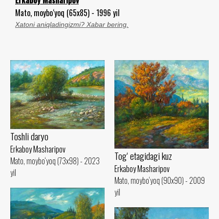
Erkaboy Masharipov
Mato, moybo‘yoq (65x85) - 1996 yil
Xatoni aniqladingizmi? Xabar bering.
Toshli daryo
Erkaboy Masharipov
Tog‘ etagidagi kuz
Mato, moybo‘yoq (73x98) - 2023
Erkaboy Masharipov
yil
Mato, moybo‘yoq (90x90) - 2009
yil