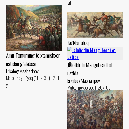
yil
Ko‘klar uloq
Erkaboy Masharipov
Amir Temurning to‘xtamishxon
Mato, moybo‘yoq (45x90) - 2001
ustidan g‘alabasi
yil
Jaloliddin Manguberdi ot
Erkaboy Masharipov
ustida
Mato, moybo‘yoq (110x130) - 2018
Erkaboy Masharipov
yil
Mato, moybo‘yoq (120x100) -
1998 yil