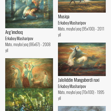
Musiqa
Erkaboy Masharipov
Mato, moybo‘yoq (95x100) - 2011
Arg‘imchoq
yil
Erkaboy Masharipov
Mato, moybo‘yoq (86x67) - 2008
yil
Jaloliddin Manguberdi ruxi
Erkaboy Masharipov
Mato, moybo‘yoq (70x100) - 1995
Umidvor yo‘l
yil
Erkaboy Masharipov
Mato, moybo‘yoq (91x130) - 1991