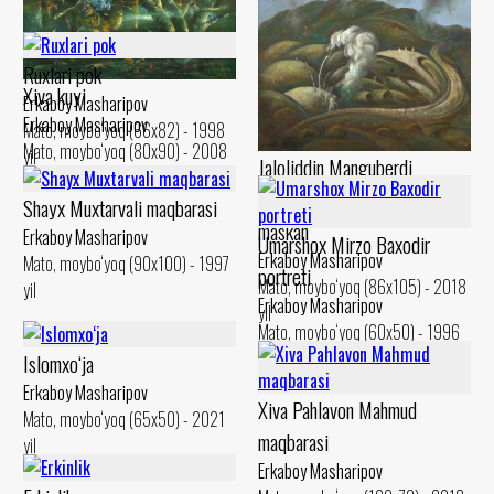
yil
Ruxlari pok
Xiva kuyi
Erkaboy Masharipov
Erkaboy Masharipov
Mato, moybo‘yoq (66x82) - 1998
Mato, moybo‘yoq (80x90) - 2008
yil
Jaloliddin Manguberdi
yil
askarlari ruxlari yetgan
Shayx Muxtarvali maqbarasi
maskan
Erkaboy Masharipov
Umarshox Mirzo Baxodir
Erkaboy Masharipov
Mato, moybo‘yoq (90x100) - 1997
portreti
Mato, moybo‘yoq (86x105) - 2018
yil
Erkaboy Masharipov
yil
Mato, moybo‘yoq (60x50) - 1996
yil
Islomxo‘ja
Erkaboy Masharipov
Xiva Pahlavon Mahmud
Mato, moybo‘yoq (65x50) - 2021
maqbarasi
yil
Erkaboy Masharipov