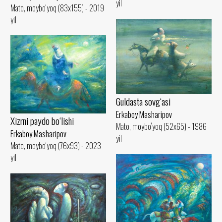
yil
Mato, moybo‘yoq (83x155) - 2019
yil
Guldasta sovg‘asi
Erkaboy Masharipov
Xizrni paydo bo‘lishi
Mato, moybo‘yoq (52x65) - 1986
Erkaboy Masharipov
yil
Mato, moybo‘yoq (76x93) - 2023
yil