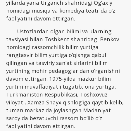
yillarda yana Urganch shahridagi Og‘axiy
nomidagi musiqa va komediya teatrida o‘z
faoliyatini davom ettirgan.
Ustozlardan olgan bilimi va ularning
tavsiyasi bilan Toshkent shahridagi Benkov
nomidagi rassomchilik bilim yurtiga
rangtasvir bilim yurtiga o‘qishga qabul
qilingan va tasviriy san’at sirlarini bilim
yurtining mohir pedagoglaridan o‘rganishni
davom ettirgan. 1975-yilda mazkur bilim
yurtini muvaffaqiyatli tugatib, ona yurtiga,
Turkmaniston Respublikasi, Toshxovuz
viloyati, Xamza Shayx qishlog‘iga qaytib kelib,
tuman markazida joylashgan Madaniyat
saroyida bezatuvchi rassom bo‘lib o‘z
faoliyatini davom ettirgan.