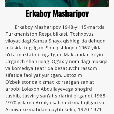
Erkaboy Masharipov
Erkaboy Masharipov 1948-yil 15-martda
Turkmaniston Respublikasi, Toshxovuz
viloyatidagi Xamza Shayx qishlog‘ida dehqon
oilasida tug‘ilgan. Shu qishloqda 1967-yilda
o‘rta maktabni tugatgan. Maktabdan keyin
Urganch shahridagi Og‘axiy nomidagi musiqa
va komediya teatrida bezatuvchi rassom
sifatida faoliyat yuritgan. Ustozim
O‘zbekistonda xizmat ko‘rsatgan san’at
arbobi Lolaxon Abdullayevaga shogird
tushib, tasviriy san’at sirlarini o‘rgandi. 1968–
1970 yillarda Armiya safida xizmat qilgan va
Armiya xizmatidan qaytib kelib, 1970-1971