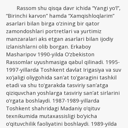
Rassom shu qisqa davr ichida “Yangi yo‘l”,
“Birinchi karvon” hamda “Xamqishloqlarim”
asarlari bilan birga o‘zining bir qator
zamondoshlari portretlari va yurtimiz
manzaralari aks etgan asarlari bilan ijodiy
izlanishlarni olib borgan. Erkaboy
Masharipov 1990-yilda O‘zbekiston
Rassomlar uyushmasiga qabul qilinadi. 1995-
1997-yillarda Toshkent davlat Irigasiya va suv
xo‘jaligi oliygohida san’at to‘garagini tashkil
etadi va shu to‘garakda tasviriy san’atga
qiziquvchan yoshlarga tasviriy san’at sirlarini
o‘rgata boshlaydi. 1987-1989-yillarda
Toshkent shahridagi Madaniy o‘qituv
texnikumida mutaxassisligi bo‘yicha
o‘qituvchilik faoliyatini boshlaydi. 1989-yilda