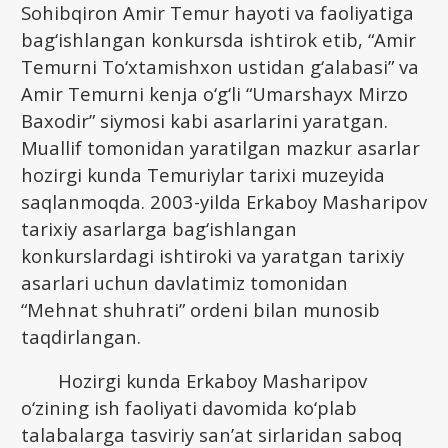
Sohibqiron Amir Temur hayoti va faoliyatiga
bag‘ishlangan konkursda ishtirok etib, “Amir
Temurni To‘xtamishxon ustidan g‘alabasi” va
Amir Temurni kenja o‘g‘li “Umarshayx Mirzo
Baxodir” siymosi kabi asarlarini yaratgan.
Muallif tomonidan yaratilgan mazkur asarlar
hozirgi kunda Temuriylar tarixi muzeyida
saqlanmoqda. 2003-yilda Erkaboy Masharipov
tarixiy asarlarga bag‘ishlangan
konkurslardagi ishtiroki va yaratgan tarixiy
asarlari uchun davlatimiz tomonidan
“Mehnat shuhrati” ordeni bilan munosib
taqdirlangan.
Hozirgi kunda Erkaboy Masharipov
o‘zining ish faoliyati davomida ko‘plab
talabalarga tasviriy san’at sirlaridan saboq