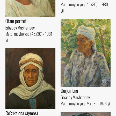
Mato, moybo‘yoq (45x30) - 1980
yil
Otam portreti
Erkaboy Masharipov
Mato, moybo‘yoq (45x30) - 1981
yil
Durjon Ena
Erkaboy Masharipov
Mato, moybo‘yoq (74x56) - 1973 yil
Ro‘zika ona siymosi