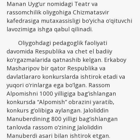
Manan Uyg‘ur nomidagi Teatr va
rassomchilik oliygohiga Chizmatasvir
kafedrasiga mutaxassisligi bo‘yicha o‘qituvchi
lavozimiga ishga qabul qilinadi.
Oliygohdagi pedagoglik faoliyati
davomida Respublika va chet el badiiy
ko‘rgazmalarida qatnashib kelgan. Erkaboy
Masharipov bir qator Respublika va
davlatlararo konkurslarda ishtirok etadi va
yuqori o‘rinlarga ega bo‘lgan. Rassom
Alpomishni 1000 yilligiga bag‘ishlangan
konkursda “Alpomish” obrazini yaratib,
konkurs g‘olibiga aylangan. Jaloliddin
Manuberdining 800 yilligi bag‘ishlangan
tanlovda rassom o‘zining Jaloliddin
Manuberdi asari bilan ishtirok etgan.