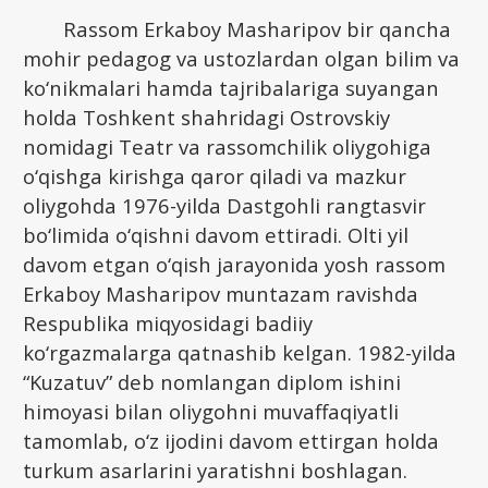
Rassom Erkaboy Masharipov bir qancha
mohir pedagog va ustozlardan olgan bilim va
ko‘nikmalari hamda tajribalariga suyangan
holda Toshkent shahridagi Ostrovskiy
nomidagi Teatr va rassomchilik oliygohiga
o‘qishga kirishga qaror qiladi va mazkur
oliygohda 1976-yilda Dastgohli rangtasvir
bo‘limida o‘qishni davom ettiradi. Olti yil
davom etgan o‘qish jarayonida yosh rassom
Erkaboy Masharipov muntazam ravishda
Respublika miqyosidagi badiiy
ko‘rgazmalarga qatnashib kelgan. 1982-yilda
“Kuzatuv” deb nomlangan diplom ishini
himoyasi bilan oliygohni muvaffaqiyatli
tamomlab, o‘z ijodini davom ettirgan holda
turkum asarlarini yaratishni boshlagan.