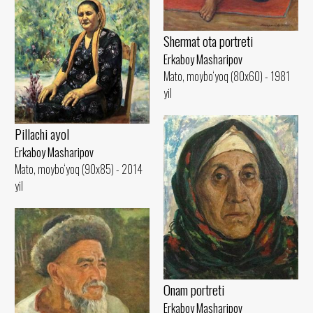
Shermat ota portreti
Erkaboy Masharipov
Mato, moybo‘yoq (80x60) - 1981
yil
Pillachi ayol
Erkaboy Masharipov
Mato, moybo‘yoq (90x85) - 2014
yil
Onam portreti
Erkaboy Masharipov