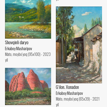
Shovqinli daryo
Erkaboy Masharipov
Mato, moybo‘yoq (95x100) - 2023
yil
G‘ilon. Xonadon
Erkaboy Masharipov
Mato, moybo‘yoq (65x39) - 2021
yil