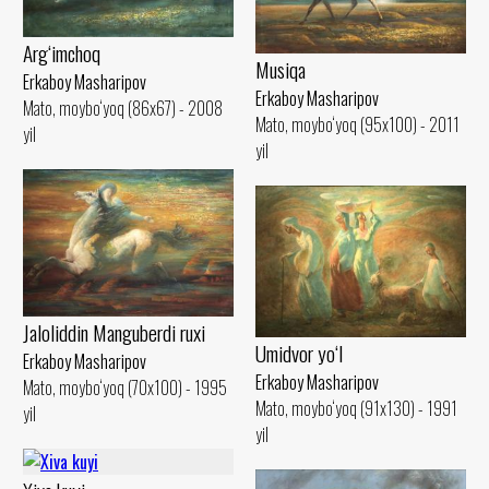
Arg‘imchoq
Musiqa
Erkaboy Masharipov
Erkaboy Masharipov
Mato, moybo‘yoq (86x67) - 2008
Mato, moybo‘yoq (95x100) - 2011
yil
yil
Jaloliddin Manguberdi ruxi
Umidvor yo‘l
Erkaboy Masharipov
Erkaboy Masharipov
Mato, moybo‘yoq (70x100) - 1995
Mato, moybo‘yoq (91x130) - 1991
yil
yil