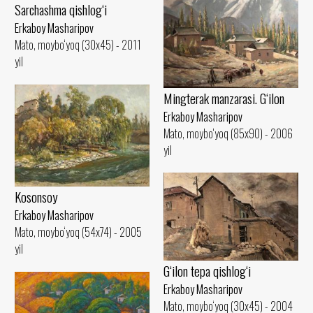
Sarchashma qishlog‘i
Erkaboy Masharipov
Mato, moybo‘yoq (30x45) - 2011
yil
Mingterak manzarasi. G‘ilon
Erkaboy Masharipov
Mato, moybo‘yoq (85x90) - 2006
yil
Kosonsoy
Erkaboy Masharipov
Mato, moybo‘yoq (54x74) - 2005
yil
G‘ilon tepa qishlog‘i
Erkaboy Masharipov
Mato, moybo‘yoq (30x45) - 2004