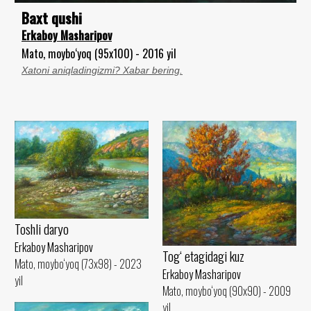
Baxt qushi
Erkaboy Masharipov
Mato, moybo‘yoq (95x100) - 2016 yil
Xatoni aniqladingizmi? Xabar bering.
Toshli daryo
Erkaboy Masharipov
Tog‘ etagidagi kuz
Mato, moybo‘yoq (73x98) - 2023
Erkaboy Masharipov
yil
Mato, moybo‘yoq (90x90) - 2009
yil