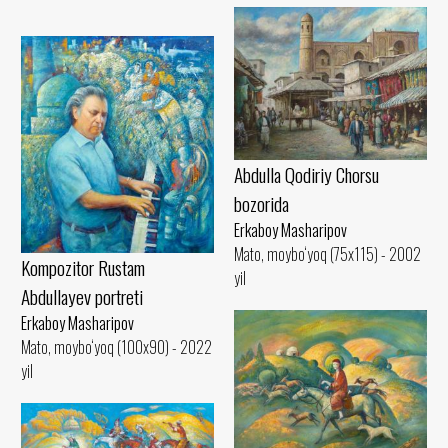
Abdulla Qodiriy Chorsu
bozorida
Erkaboy Masharipov
Mato, moybo‘yoq (75x115) - 2002
Kompozitor Rustam
yil
Abdullayev portreti
Erkaboy Masharipov
Mato, moybo‘yoq (100x90) - 2022
yil