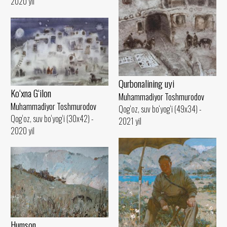
2020 yil
Qurbonalining uyi
Ko‘xna G‘ilon
Muhammadiyor Toshmurodov
Muhammadiyor Toshmurodov
Qog‘oz, suv bo‘yog‘i (49x34) -
Qog‘oz, suv bo‘yog‘i (30x42) -
2021 yil
2020 yil
Humson