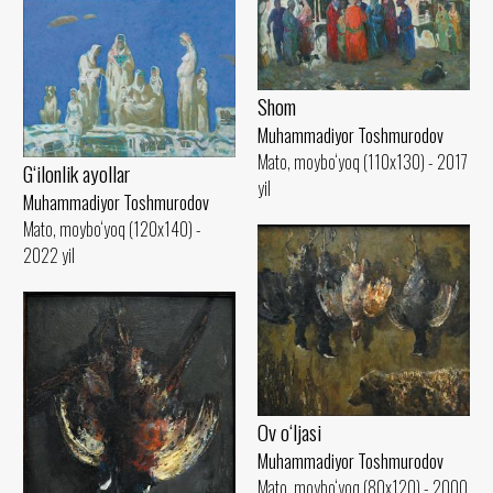
Shom
Muhammadiyor Toshmurodov
Mato, moybo‘yoq (110x130) - 2017
G‘ilonlik ayollar
yil
Muhammadiyor Toshmurodov
Mato, moybo‘yoq (120x140) -
2022 yil
Ov o‘ljasi
Muhammadiyor Toshmurodov
Mato, moybo‘yoq (80x120) - 2000