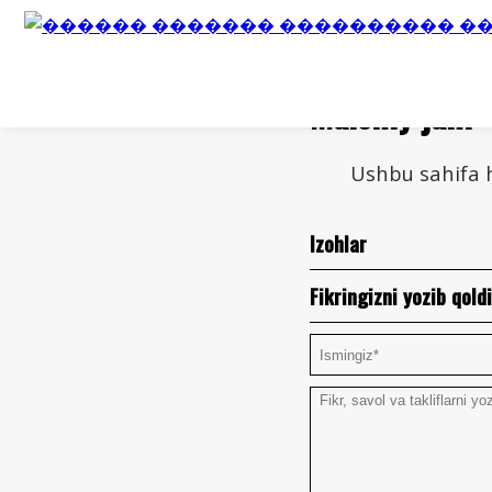
Maishiy janr
Ushbu sahifa h
Izohlar
Fikringizni yozib qoldi