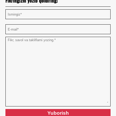
Fikringizni yozib qoldiring!