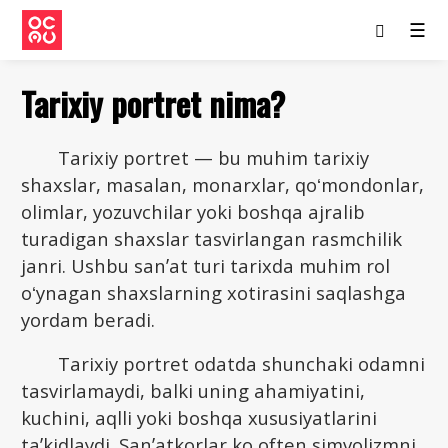
☰
Tarixiy portret nima?
Tarixiy portret — bu muhim tarixiy
shaxslar, masalan, monarxlar, qoʻmondonlar,
olimlar, yozuvchilar yoki boshqa ajralib
turadigan shaxslar tasvirlangan rasmchilik
janri. Ushbu sanʼat turi tarixda muhim rol
oʻynagan shaxslarning xotirasini saqlashga
yordam beradi.
Tarixiy portret odatda shunchaki odamni
tasvirlamaydi, balki uning ahamiyatini,
kuchini, aqlli yoki boshqa xususiyatlarini
taʼkidlaydi. Sanʼatkorlar ko often simvolizmni