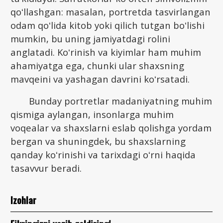
qoʻllashgan: masalan, portretda tasvirlangan
odam qoʻlida kitob yoki qilich tutgan boʻlishi
mumkin, bu uning jamiyatdagi rolini
anglatadi. Koʻrinish va kiyimlar ham muhim
ahamiyatga ega, chunki ular shaxsning
mavqeini va yashagan davrini koʻrsatadi.
Bunday portretlar madaniyatning muhim
qismiga aylangan, insonlarga muhim
voqealar va shaxslarni eslab qolishga yordam
bergan va shuningdek, bu shaxslarning
qanday koʻrinishi va tarixdagi oʻrni haqida
tasavvur beradi.
Izohlar