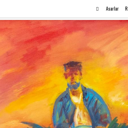
Asarlar
R