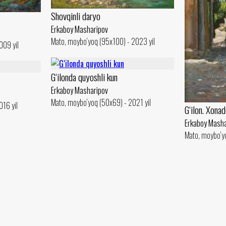
Shovqinli daryo
Erkaboy Masharipov
Mato, moybo‘yoq (95x100) - 2023 yil
009 yil
G‘ilonda quyoshli kun
Erkaboy Masharipov
Mato, moybo‘yoq (50x69) - 2021 yil
016 yil
G‘ilon. Xona
Erkaboy Masha
Mato, moybo‘yo
2019-2026 © ocau.uz