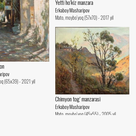
Yetti ho‘kiz manzara
Erkaboy Masharipov
Mato, moybo‘yoq (57x70) - 2017 yil
don
ripov
q (65x39) - 2021 yil
Chimyon tog‘ manzarasi
Erkaboy Masharipov
Mato, moybo‘yoq (45x55) - 2005 yil