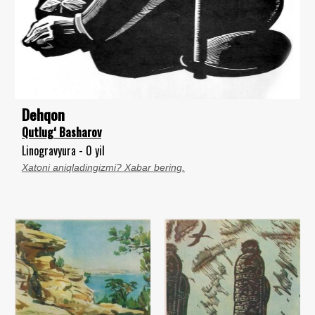
Dehqon
Qutlug‘ Basharov
Linogravyura - 0 yil
Xatoni aniqladingizmi? Xabar bering.