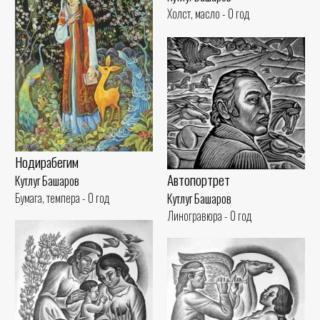
Холст, масло - 0 год
Нодирабегим
Автопортрет
Кутлуг Башаров
Бумага, темпера - 0 год
Кутлуг Башаров
Линогравюра - 0 год