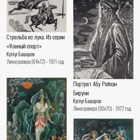
Стрельба из лука. Из серии
«Конный спорт»
Кутлуг Башаров
Линогравюра (64x72) - 1971 год
Портрет Абу Рейхан
Бируни
Кутлуг Башаров
Линогравюра (90x70) - 1972 год