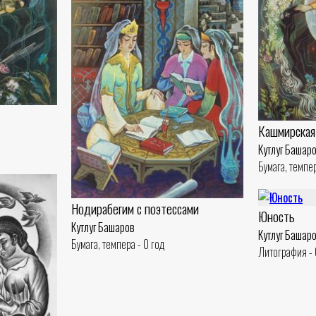
Кашмирская
Кутлуг Башар
Бумага, темпер
Нодирабегим с поэтессами
Юность
Кутлуг Башаров
Кутлуг Башар
Бумага, темпера - 0 год
Литография - 