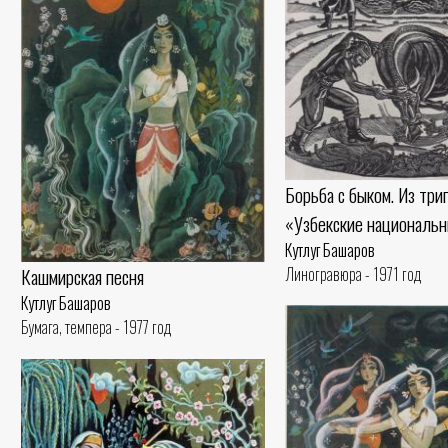
Борьба с быком. Из три
«Узбекские национальн
Кутлуг Башаров
Линогравюра - 1971 год
Кашмирская песня
Кутлуг Башаров
Бумага, темпера - 1977 год