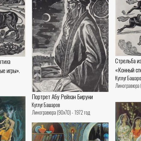
Стрельба из
птиха
«Конный сп
ые игры».
Кутлуг Башар
Линогравюра (
Портрет Абу Рейхан Бируни
Кутлуг Башаров
Линогравюра (90x70) - 1972 год