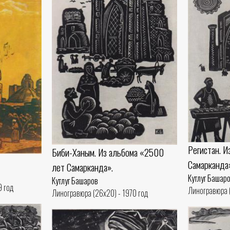
Регистан. 
Биби-Ханым. Из альбома «2500
Самарканда
лет Самарканда».
Кутлуг Башар
Кутлуг Башаров
9 год
Линогравюра (
Линогравюра (26x20) - 1970 год