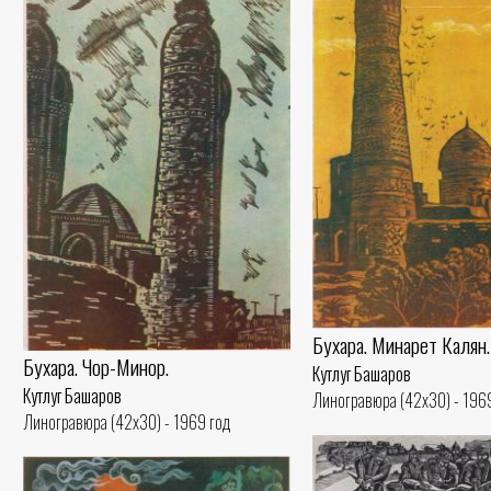
Бухара. Минарет Калян.
Бухара. Чор-Минор.
Кутлуг Башаров
Кутлуг Башаров
Линогравюра (42x30) - 196
Линогравюра (42x30) - 1969 год