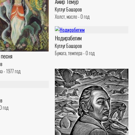
Амир Темур
Кутлуг Башаров
Холст, масло - 0 год
Нодирабегим
Кутлуг Башаров
Бумага, темпера - 0 год
 песня
ов
а - 1977 год
ов
0 год