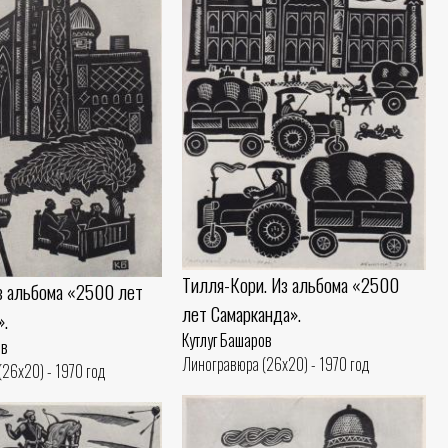
Тилля-Кори. Из альбома «2500
Из альбома «2500 лет
лет Самарканда».
».
Кутлуг Башаров
ов
Линогравюра (26x20) - 1970 год
26x20) - 1970 год