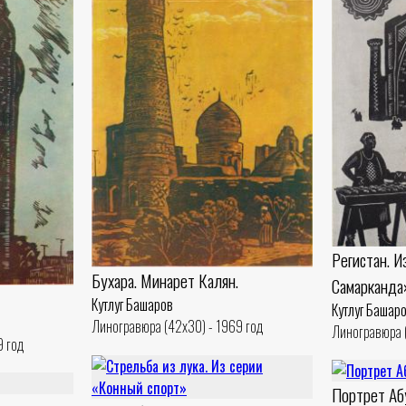
Регистан. 
Бухара. Минарет Калян.
Самарканда
Кутлуг Башаров
Кутлуг Башар
Линогравюра (42x30) - 1969 год
Линогравюра (
9 год
Портрет Аб