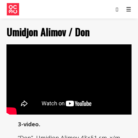
☰
Umidjon Alimov / Don
3-video.
“Don”, Umidjon Alimov 43×51 sm. x/m.