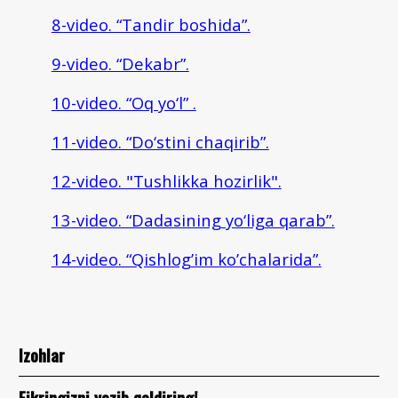
8-video. “Tandir boshida”.
9-video. “Dekabr”.
10-video. “Oq yo‘l” .
11-video. “Do‘stini chaqirib”.
12-video. "Tushlikka hozirlik".
13-video. “Dadasining yo‘liga qarab”.
14-video. “Qishlog’im ko’chalarida”.
Izohlar
Fikringizni yozib qoldiring!