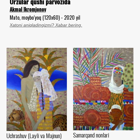
Orzular qushi parvozida
Akmal Ikromjonov
Mato, moybo‘yoq (120x60) - 2020 yil
Xatoni aniqladingizmi? Xabar bering.
Samarqand nonlari
Uchrashuv (Layli va Majnun)