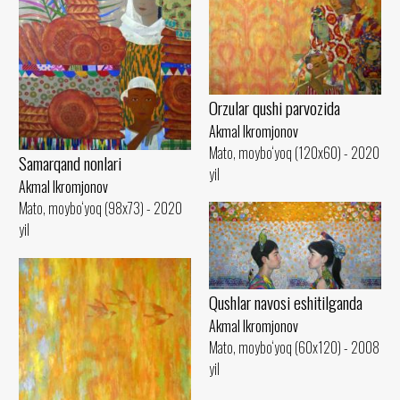
Orzular qushi parvozida
Akmal Ikromjonov
Mato, moybo‘yoq (120x60) - 2020
Samarqand nonlari
yil
Akmal Ikromjonov
Mato, moybo‘yoq (98x73) - 2020
yil
Qushlar navosi eshitilganda
Akmal Ikromjonov
Mato, moybo‘yoq (60x120) - 2008
yil