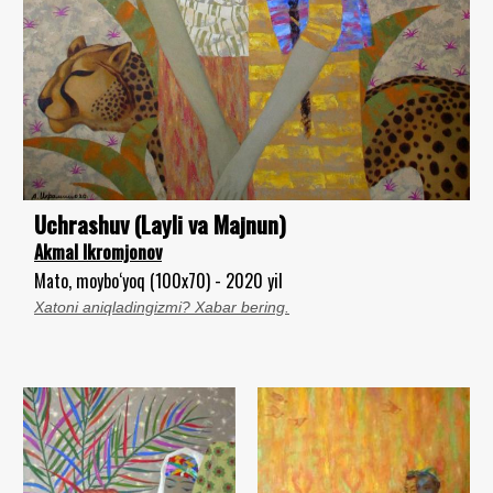
Uchrashuv (Layli va Majnun)
Akmal Ikromjonov
Mato, moybo‘yoq (100x70) - 2020 yil
Xatoni aniqladingizmi? Xabar bering.