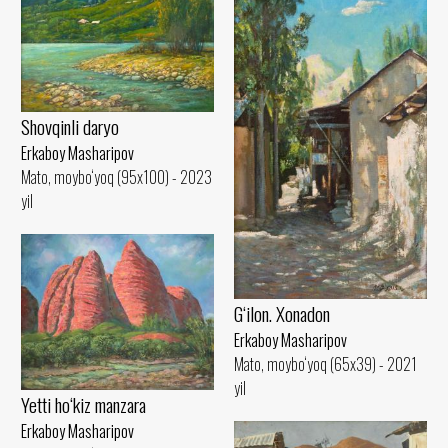
Shovqinli daryo
Erkaboy Masharipov
Mato, moybo‘yoq (95x100) - 2023
yil
G‘ilon. Xonadon
Erkaboy Masharipov
Mato, moybo‘yoq (65x39) - 2021
yil
Yetti ho‘kiz manzara
Erkaboy Masharipov