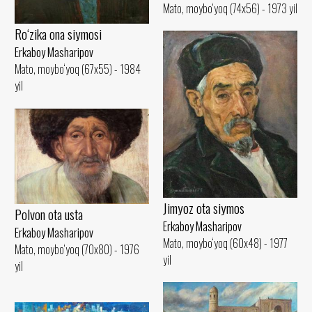
Mato, moybo‘yoq (74x56) - 1973 yil
Ro‘zika ona siymosi
Erkaboy Masharipov
Mato, moybo‘yoq (67x55) - 1984
yil
Jimyoz ota siymos
Polvon ota usta
Erkaboy Masharipov
Erkaboy Masharipov
Mato, moybo‘yoq (60x48) - 1977
Mato, moybo‘yoq (70x80) - 1976
yil
yil