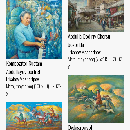
Abdulla Qodiriy Chorsu
bozorida
Erkaboy Masharipov
Mato, moybo‘yoq (75x115) - 2002
Kompozitor Rustam
yil
Abdullayev portreti
Erkaboy Masharipov
Mato, moybo‘yoq (100x90) - 2022
yil
Ovdagi xayol