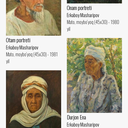
Onam portreti
Erkaboy Masharipov
Mato, moybo‘yoq (45x30) - 1980
yil
Otam portreti
Erkaboy Masharipov
Mato, moybo‘yoq (45x30) - 1981
yil
Durjon Ena
Erkaboy Masharipov