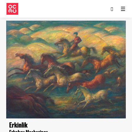
☰
Erkinlik