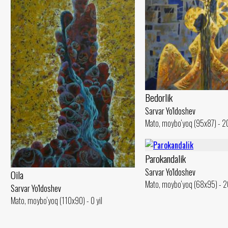
Bedorlik
Sarvar Yo'ldoshev
Mato, moybo‘yoq (95x87) - 20
Parokandalik
Sarvar Yo'ldoshev
Oila
Mato, moybo‘yoq (68x95) - 2
Sarvar Yo'ldoshev
Mato, moybo‘yoq (110x90) - 0 yil