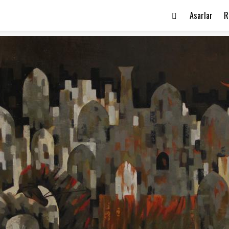
Asarlar
R