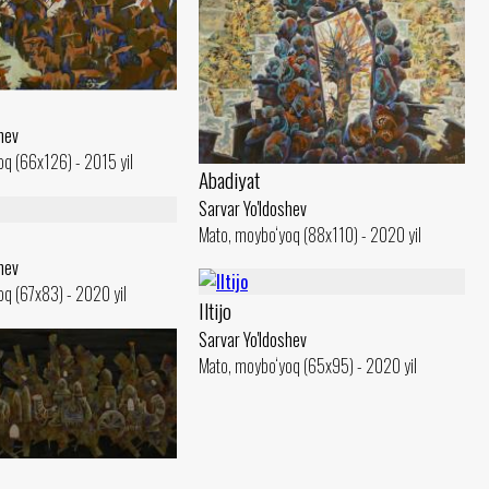
hev
q (66x126) - 2015 yil
Abadiyat
Sarvar Yo'ldoshev
Mato, moybo‘yoq (88x110) - 2020 yil
hev
q (67x83) - 2020 yil
Iltijo
Sarvar Yo'ldoshev
Mato, moybo‘yoq (65x95) - 2020 yil