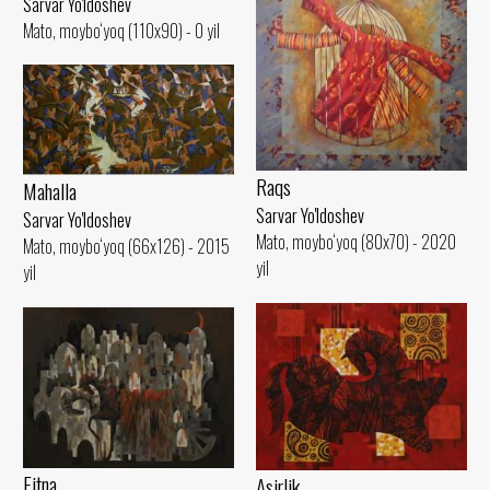
Sarvar Yo'ldoshev
Mato, moybo‘yoq (110x90) - 0 yil
Raqs
Mahalla
Sarvar Yo'ldoshev
Sarvar Yo'ldoshev
Mato, moybo‘yoq (80x70) - 2020
Mato, moybo‘yoq (66x126) - 2015
yil
yil
Fitna
Asirlik