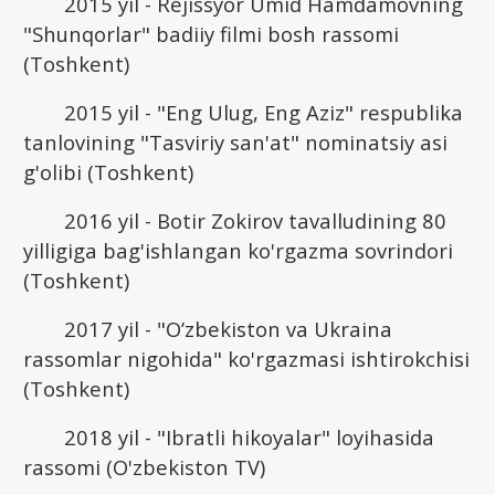
2015 yil - Rejissyor Umid Hamdamovning
"Shunqorlar" badiiy filmi bosh rassomi
(Toshkent)
2015 yil - "Eng Ulug, Eng Aziz" respublika
tanlovining "Tasviriy san'at" nominatsiy asi
g'olibi (Toshkent)
2016 yil - Botir Zokirov tavalludining 80
yilligiga bag'ishlangan ko'rgazma sovrindori
(Toshkent)
2017 yil - "O’zbekiston va Ukraina
rassomlar nigohida" ko'rgazmasi ishtirokchisi
(Toshkent)
2018 yil - "Ibratli hikoyalar" loyihasida
rassomi (O'zbekiston TV)