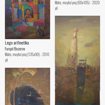
Mato, moybo‘yoq (60x105) - 2020
yil
Lego arifmetika
Furqat Bozorov
Mato, moybo‘yoq (135x90) - 2010
yil