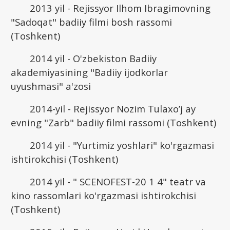
2013 yil - Rejissyor Ilhom Ibragimovning
"Sadoqat" badiiy filmi bosh rassomi
(Toshkent)
2014 yil - O'zbekiston Badiiy
akademiyasining "Badiiy ijodkorlar
uyushmasi" a'zosi
2014-yil - Rejissyor Nozim Tulaxo’j ay
evning "Zarb" badiiy filmi rassomi (Toshkent)
2014 yil - "Yurtimiz yoshlari" ko'rgazmasi
ishtirokchisi (Toshkent)
2014 yil - " SCENOFEST-20 1 4" teatr va
kino rassomlari ko'rgazmasi ishtirokchisi
(Toshkent)