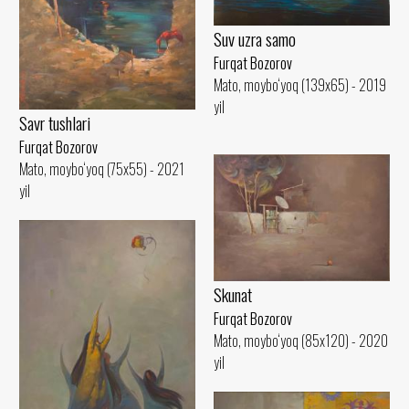
Suv uzra samo
Furqat Bozorov
Mato, moybo‘yoq (139x65) - 2019
yil
Savr tushlari
Furqat Bozorov
Mato, moybo‘yoq (75x55) - 2021
yil
Skunat
Furqat Bozorov
Mato, moybo‘yoq (85x120) - 2020
yil