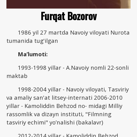
Furqat Bozorov
1986 yil 27 martda Navoiy viloyati Nurota
tumanida tug'ilgan
Ma’lumoti:
1993-1998 yillar - A.Navoiy nomli 22-sonli
maktab
1998-2004 yillar - Navoiy viloyati, Tasviriy
va amaliy san'at litsey-internati 2006-2010
yillar - Kamoliddin Behzod no- midagi Milliy
rassomlik va dizayn instituti, "Filmning
tasviriy echimi" yo’nalishi (bakalavr)
2012-2014 yillar - Kamoliddin Behzod