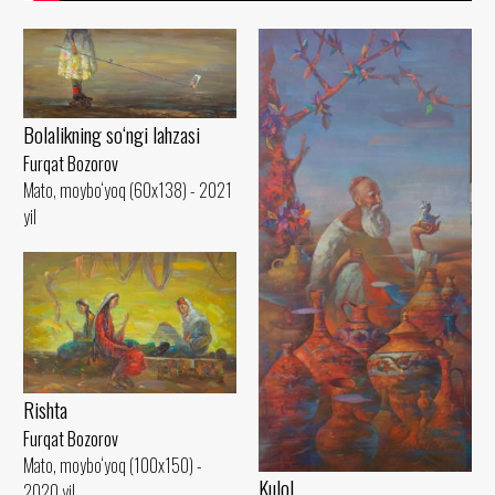
Bolalikning so‘ngi lahzasi
Furqat Bozorov
Mato, moybo‘yoq (60x138) - 2021
yil
Rishta
Furqat Bozorov
Mato, moybo‘yoq (100x150) -
Kulol
2020 yil