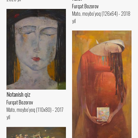
Furqat Bozorov
Mato, moybo‘yoq (126x64) - 2018
yil
Notanish qiz
Furqat Bozorov
Mato, moybo‘yoq (110x80) - 2017
yil